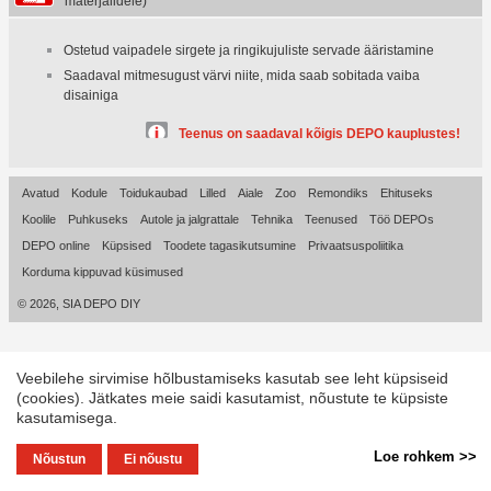
materjalidele
)
Ostetud vaipadele sirgete ja ringikujuliste servade ääristamine
Saadaval mitmesugust värvi niite, mida saab sobitada vaiba
disainiga
Teenus on saadaval kõigis DEPO kauplustes!
Avatud
Kodule
Toidukaubad
Lilled
Aiale
Zoo
Remondiks
Ehituseks
Koolile
Puhkuseks
Autole ja jalgrattale
Tehnika
Teenused
Töö DEPOs
DEPO online
Küpsised
Toodete tagasikutsumine
Privaatsuspoliitika
Korduma kippuvad küsimused
© 2026, SIA DEPO DIY
Veebilehe sirvimise hõlbustamiseks kasutab see leht küpsiseid
(cookies). Jätkates meie saidi kasutamist, nõustute te küpsiste
kasutamisega.
Loe rohkem >>
Nõustun
Ei nõustu