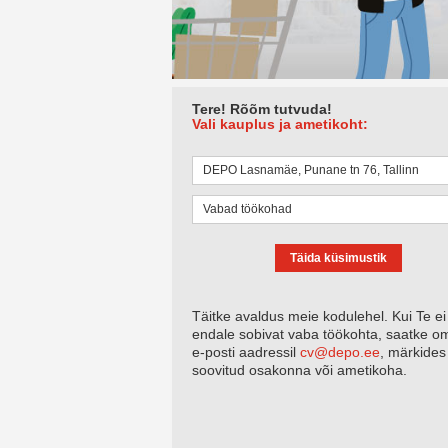
Tere! Rõõm tutvuda!
Vali kauplus ja ametikoht:
Täida küsimustik
Täitke avaldus meie kodulehel. Kui Te ei 
endale sobivat vaba töökohta, saatke 
e-posti aadressil
cv@depo.ee
, märkides
soovitud osakonna või ametikoha.