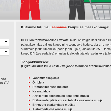
Kutsume liituma
Lasnamäe
kaupluse
meeskonnaga!
DEPO on rahvusvaheline ettevõte
, millel on kõigis Balti riikides
pakutakse laias valikus kaupu ning teenuseid kodule, aiale, remond
suurimaid ja tuntumaid kaupade jaemüüjaid, kus on üle 3500 tööta
kaupu DIY (tee seda ise) entusiastidele, ehitajatele, aednikele ja
Tööpakkumised:
(Ligikaudu kuus kuud kestev väljaõpe toimub Veerenni kaupluses
leia
Vanemkassapidaja
oma CV
Õmbleja
Remonditeenuse meister
Kassapidaja
Äriklientide teeninduse osakonna müüja
Ehitusmaterjalide või santehnika osakonna müüja
Erinevate osakondade müüjad
Aiataimede osakonna müüja