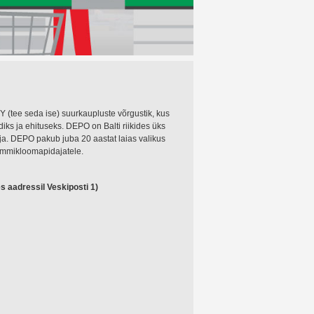
 DIY (tee seda ise) suurkaupluste võrgustik, kus
iks ja ehituseks. DEPO on Balti riikides üks
ja. DEPO pakub juba 20 aastat laias valikus
 lemmikloomapidajatele.
 aadressil Veskiposti 1)