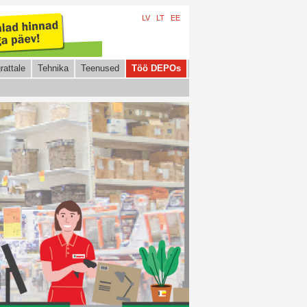
LV
LT
EE
rattale
Tehnika
Teenused
Töö DEPOs