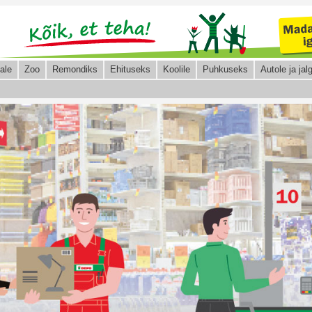
ale
Zoo
Remondiks
Ehituseks
Koolile
Puhkuseks
Autole ja jalg