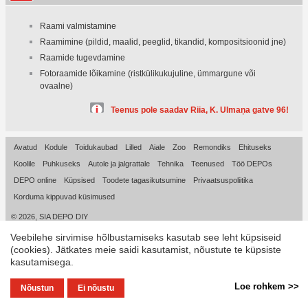
Raami valmistamine
Raamimine (pildid, maalid, peeglid, tikandid, kompositsioonid jne)
Raamide tugevdamine
Fotoraamide lõikamine (ristkülikukujuline, ümmargune või
ovaalne)
Teenus pole saadav Riia, K. Ulmaņa gatve 96!
Avatud
Kodule
Toidukaubad
Lilled
Aiale
Zoo
Remondiks
Ehituseks
Koolile
Puhkuseks
Autole ja jalgrattale
Tehnika
Teenused
Töö DEPOs
DEPO online
Küpsised
Toodete tagasikutsumine
Privaatsuspoliitika
Korduma kippuvad küsimused
© 2026, SIA DEPO DIY
Veebilehe sirvimise hõlbustamiseks kasutab see leht küpsiseid
(cookies). Jätkates meie saidi kasutamist, nõustute te küpsiste
kasutamisega.
Loe rohkem >>
Nõustun
Ei nõustu