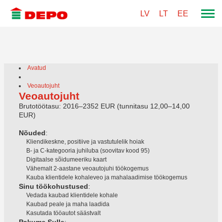
LV
LT
EE
Avatud
Veoautojuht
Veoautojuht
Brutotöötasu: 2016–2352 EUR (tunnitasu 12,00–14,00
EUR)
Nõuded
:
Kliendikeskne, positiive ja vastutulelik hoiak
B- ja C-kategooria juhiluba (soovitav kood 95)
Digitaalse sõidumeeriku kaart
Vähemalt 2-aastane veoautojuhi töökogemus
Kauba klientidele kohaleveo ja mahalaadimise töökogemus
Sinu töökohustused
:
Vedada kaubad klientidele kohale
Kaubad peale ja maha laadida
Kasutada tööautot säästvalt