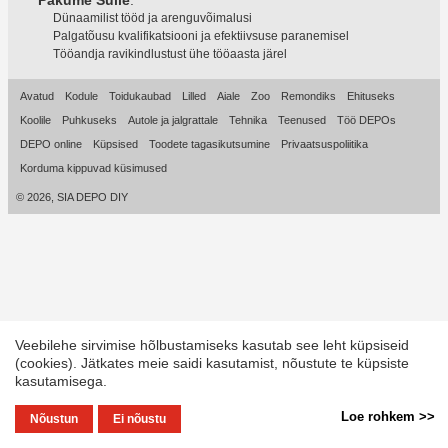
Pakume Sulle
:
Dünaamilist tööd ja arenguvõimalusi
Palgatõusu kvalifikatsiooni ja efektiivsuse paranemisel
Tööandja ravikindlustust ühe tööaasta järel
Avatud
Kodule
Toidukaubad
Lilled
Aiale
Zoo
Remondiks
Ehituseks
Koolile
Puhkuseks
Autole ja jalgrattale
Tehnika
Teenused
Töö DEPOs
DEPO online
Küpsised
Toodete tagasikutsumine
Privaatsuspoliitika
Korduma kippuvad küsimused
© 2026, SIA DEPO DIY
Veebilehe sirvimise hõlbustamiseks kasutab see leht küpsiseid
(cookies). Jätkates meie saidi kasutamist, nõustute te küpsiste
kasutamisega.
Loe rohkem >>
Nõustun
Ei nõustu