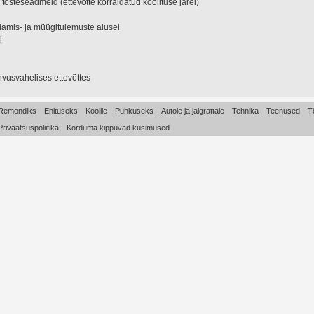
õsteseadmeid (ettevõtte korraldatud koolituse järel)
ndamis- ja müügitulemuste alusel
l
hvusvahelises ettevõttes
Remondiks
Ehituseks
Koolile
Puhkuseks
Autole ja jalgrattale
Tehnika
Teenused
T
Privaatsuspoliitika
Korduma kippuvad küsimused