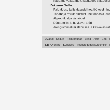
Kaupade väljapanek, kasutades vajadusel t
Pakume Sulle
:
Palgatõusu ja lisatasusid hea töö eest hi
Tööandja ravikindlustust ühe tööaasta järe
Algkoolitust ja väljaõpet
Dünaamilist ja huvitavat tööd
Arenguvõimalusi stabiilses ja kasvavas ra
Avatud
Kodule
Toidukaubad
Lilled
Aiale
Zoo
DEPO online
Küpsised
Toodete tagasikutsumine