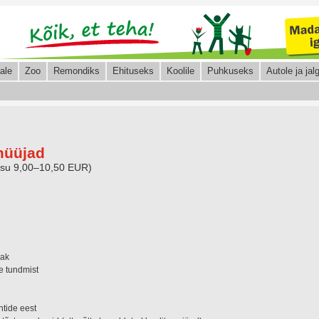
ale
Zoo
Remondiks
Ehituseks
Koolile
Puhkuseks
Autole ja jalg
müüjad
asu 9,00–10,50 EUR)
iak
e tundmist
ntide eest