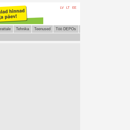
LV
LT
EE
rattale
Tehnika
Teenused
Töö DEPOs