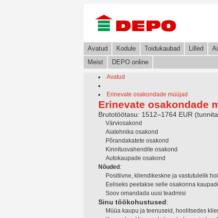
Avatud
Kodule
Toidukaubad
Lilled
Ai
Meist
DEPO online
Avatud
Erinevate osakondade müüjad
Erinevate osakondade 
Brutotöötasu: 1512–1764 EUR (tunnit
Värviosakond
Aiatehnika osakond
Põrandakatete osakond
Kinnitusvahendite osakond
Autokaupade osakond
Nõuded
:
Positiivne, kliendikeskne ja vastutulelik ho
Eeliseks peetakse selle osakonna kaupad
Soov omandada uusi teadmisi
Sinu töökohustused
:
Müüa kaupu ja teenuseid, hoolitsedes klie