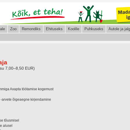
ale
Zoo
Remondiks
Ehituseks
Koolile
Puhkuseks
Autole ja jalg
aja
asu 7,00–8,50 EUR)
mmiga Axapta töötamise kogemust
a -arvete õigeaegne kirjendamine
use tõusmisel
e alusel