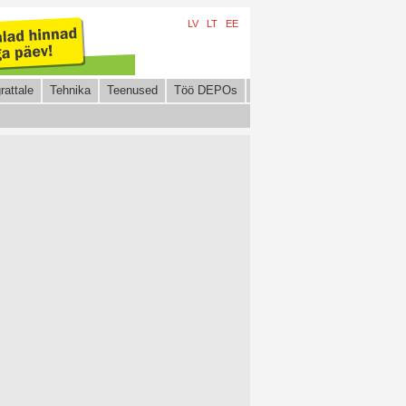
LV
LT
EE
rattale
Tehnika
Teenused
Töö DEPOs