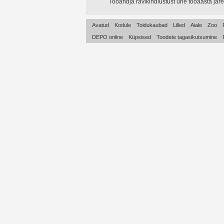
Tööandja ravikindlustust ühe tööaasta järe
Avatud
Kodule
Toidukaubad
Lilled
Aiale
Zoo
DEPO online
Küpsised
Toodete tagasikutsumine