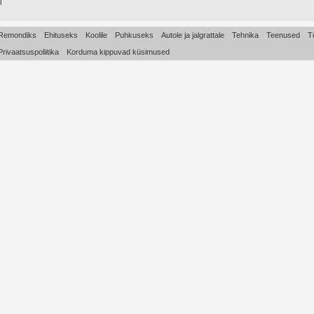
l
Remondiks
Ehituseks
Koolile
Puhkuseks
Autole ja jalgrattale
Tehnika
Teenused
T
Privaatsuspoliitika
Korduma kippuvad küsimused