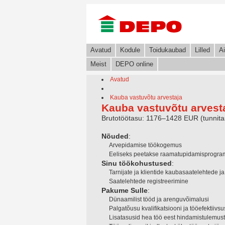
Avatud
Kodule
Toidukaubad
Lilled
Ai
Meist
DEPO online
Avatud
Kauba vastuvõtu arvestaja
Kauba vastuvõtu arvest
Brutotöötasu: 1176–1428 EUR (tunnit
Nõuded
:
Arvepidamise töökogemus
Eeliseks peetakse raamatupidamisprogra
Sinu töökohustused
:
Tarnijate ja klientide kaubasaatelehtede j
Saatelehtede registreerimine
Pakume Sulle
:
Dünaamilist tööd ja arenguvõimalusi
Palgatõusu kvalifikatsiooni ja tööefektiivs
Lisatasusid hea töö eest hindamistulemust